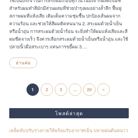
ใช้เป็นประจำในการสระผมเกือบทุกวัน เนื่องจากผลิตภัณฑ์
สำหรับผมทำสีมักมีส่วนผสมที่ช่วยบำรุงผมอย่างล้ำลึก ฟื้นฟู
สภาพผมที่แห้งเสีย เติมเต็มความชุ่มชื้น ปกป้องเส้นผมจาก
ความร้อน และช่วยให้สีผมติดทนนาน 2. สระผมด้วยน้ำเย็น
หรือน้ำอุ่น การสระผมด้วยน้ำร้อน จะยิ่งทำให้ผมแห้งเสียและสี
ผมซีดจางเร็ว จึงควรเลือกสระผมด้วยน้ำเย็นหรือน้ำอุ่น และใช้
ปลายนิ้วมือสระเบาๆ แทนการขยี้ผม 3.…
อ่านต่อ
P
N
»
1
2
3
…
20
o
e
s
x
โพสต์ล่าสุด
t
t
เคล็ดลับปรับร่างกายให้พร้อมรับอากาศเย็น ปลายฝนต้นหนาว
s
P