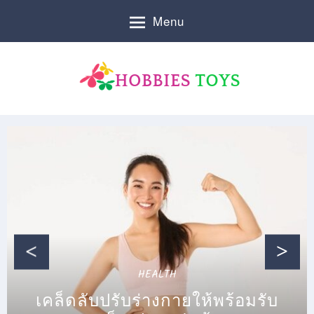
S
Menu
k
i
p
t
o
c
H
เ
o
รื่
o
n
อ
t
ง
b
e
ทุ
n
ก
b
t
เ
รื่
i
อ
e
ง
สำ
s
ห
HEALTH
รั
T
เคล็ดลับปรับร่างกายให้พร้อมรับ
บ