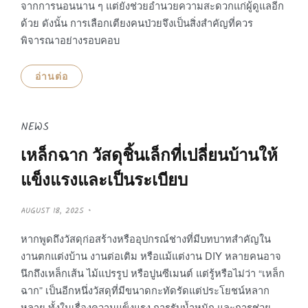
จากการนอนนาน ๆ แต่ยังช่วยอำนวยความสะดวกแก่ผู้ดูแลอีก
ด้วย ดังนั้น การเลือกเตียงคนป่วยจึงเป็นสิ่งสำคัญที่ควร
พิจารณาอย่างรอบคอบ
อ่านต่อ
NEWS
เหล็กฉาก วัสดุชิ้นเล็กที่เปลี่ยนบ้านให้
แข็งแรงและเป็นระเบียบ
P
AUGUST 18, 2025
O
S
T
หากพูดถึงวัสดุก่อสร้างหรืออุปกรณ์ช่างที่มีบทบาทสำคัญใน
E
D
งานตกแต่งบ้าน งานต่อเติม หรือแม้แต่งาน DIY หลายคนอาจ
O
N
นึกถึงเหล็กเส้น ไม้แปรรูป หรือปูนซีเมนต์ แต่รู้หรือไม่ว่า “เหล็ก
ฉาก” เป็นอีกหนึ่งวัสดุที่มีขนาดกะทัดรัดแต่ประโยชน์หลาก
หลาย ทั้งในเรื่องความแข็งแรง การรับน้ำหนัก และการช่วย