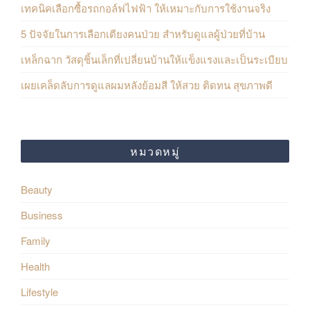
เทคนิคเลือกซื้อรถกอล์ฟไฟฟ้า ให้เหมาะกับการใช้งานจริง
p
o
5 ปัจจัยในการเลือกเตียงคนป่วย สำหรับดูแลผู้ป่วยที่บ้าน
a
s
เหล็กฉาก วัสดุชิ้นเล็กที่เปลี่ยนบ้านให้แข็งแรงและเป็นระเบียบ
g
t
เผยเคล็ดลับการดูแลผมหลังย้อมสี ให้สวย ติดทน สุขภาพดี
i
s
n
a
หมวดหมู่
t
i
Beauty
o
Business
n
Family
Health
Lifestyle