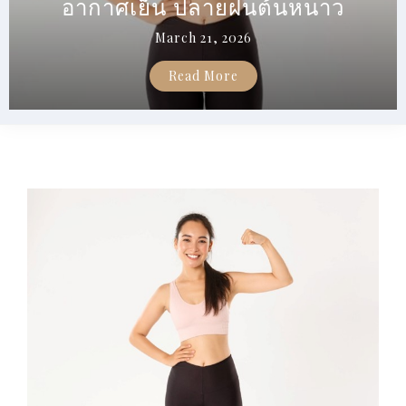
อากาศเย็น ปลายฝนต้นหนาว
ค
o
น
March 21, 2026
y
ช
อ
s
Read More
บ
อ่
า
น