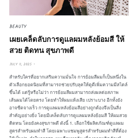
BEAUTY
เผยเคล็ดลับการดูแลผมหลังย้อมสี ให้
สวย ติดทน สุขภาพดี
P
JULY 11, 2025
O
S
T
สำหรับใครที่อยากเสริมความมั่นใจ การย้อมสีผมก็เป็นหนึ่งใน
E
D
ตัวเลือกยอดนิยมที่สามารถช่วยปรับลุคให้ดูดีเพิ่มความมีสไตล์
O
N
ขึ้นได้ แต่รู้หรือไม่ว่า การย้อมสีผมสามารถส่งผลต่อสภาพ
เส้นผมได้โดยตรง โดยทำให้ผมแห้งเสีย เปราะบาง อีกทั้งยัง
อาจซีดจางเร็ว การดูแลผมหลังย้อมสีอย่างถูกต้องจึงเป็นสิ่ง
สำคัญอย่างยิ่ง โดยมีเคล็ดลับการดูแลผมหลังย้อมสี ให้ผมสวย
ติดทน โดยยังคงสุขภาพดี ดังนี้ 1. เลือกใช้ผลิตภัณฑ์ดูแลผม
สูตรสำหรับผมทำสี โดยเฉพาะแชมพูสูตรสำหรับผมทำสีที่ต้อง